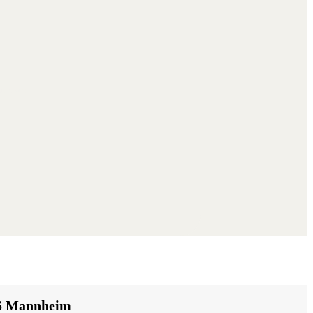
eute an:
 Mannheim