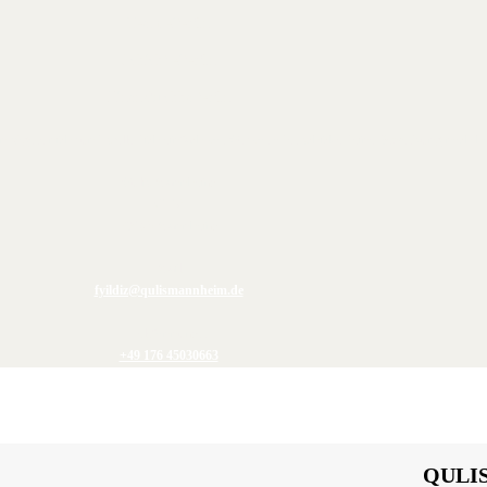
Teamleiter/In
Schichtleiter/In
Finanzbuchhalter/In
 zögere nicht und stelle dich einfach vor Ort vor oder schicke deine Bewerbung noch h
Qulis Mannheim
K1 1/4
68159 Mannheim
Mail
fyildiz@qulismannheim.de
Telefonnumer
+49 176 45030663
QULIS