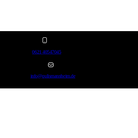
0621 40547045
info@qulismannheim.de